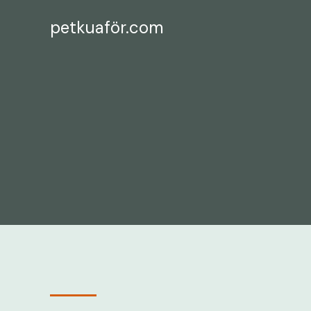
İçeriğe
petkuaför.com
atla