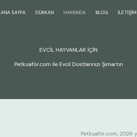
ANA SAYFA
DÜKKAN
HAKKINDA
BLOG
İLETIŞIM
EVCIL HAYVANLAR İÇIN
Petkuaför.com ile Evcil Dostlarınızı Şımartın
Petkuaför.com, 2026 yı